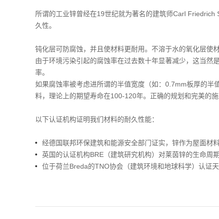
所谓的工业锌曾经在19世纪就为著名的建筑师Carl Friedri
久性。
钝化层可防腐蚀，并且使材料更耐用。不溶于水的氧化层使材
由于环境污染引起的腐蚀率在过去数十年显著减少，这当然是根据不
率。
如果腐蚀率被考虑进所谓的半值宽度（如：0.7mm板厚的半
料，理论上的期望寿命在100-120年。正确的规划和完美
以下认证机构证明我们材料的耐久性能：
经德国联邦环保建筑和能源安全部门证实，锌作为屋面材料
英国的认证机构BRE（建筑研究机构）对莱茵锌的生命周
位于荷兰Breda的TNO协会（建筑环境和地球科学）认证