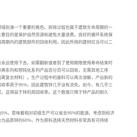
领域扮演一个重要的角色。拆除过程也属于建筑生命周期的一
主要目的是保护自然资源和避免大量浪费。良好的循环系统保
用周期内的建筑部件的回收利用。因此所用的建材应当可以二
以永远使用下去。如需翻新或者到了使用期限使用寿命结束时
经典系列和预钝化系列产品百分百可以回收，无需其他工序
剥离复合材料）。生产过程中的废料可以再次溶解，产出新的
收率高于95%，因此建筑锌几乎没有流失。如今，有几乎三
成，这得益于锌的高回收率。这个数值只限于锌产品的耐久
5%，意味着相对初级生产可以省去95%的能源。考虑到经济
为品质锌的60%，作为原料选择天然材料非常具有可持续